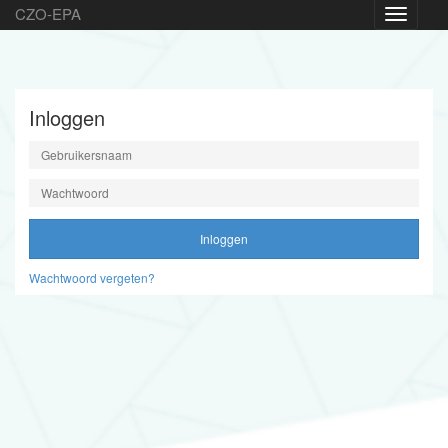
CZO-EPA
Toggle
navigatio
Inloggen
Inloggen
Wachtwoord vergeten?